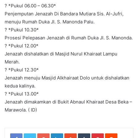
? *Pukul 06.00 – 06.30*
Penjemputan Jenazah Di Bandara Mutiara Sis. Al-Jufri,
menuju Rumah Duka Jl. S. Manonda Palu.
? *Pukul 10.30*
Prosesi Pelepasan Jenazah di Rumah Duka Jl. S. Manonda.
? *Pukul 12.00*
Jenazah dishalatkan di Masjid Nurul Khairaat Lampu
Merah.
? *Pukul 12.30*
Jenazah menuju Masjid Alkhairaat Dolo untuk dishalatkan
kedua kalinya.
? *Pukul 13.00*
Jenazah dimakamkan di Bukit Abnaul Khairaat Desa Beka –
Marawola. ( ID)
Google+
LinkedIn
StumbleUpon
Tumblr
Pinterest
Reddit