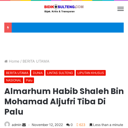
Home
/
BERITA UTAMA
BERITA UTAMA
DUNIA
LINTAS SULTENG
LIPUTAN KHUSUS
NASIONAL
Palu
Almarhum Habib Shaleh Bin
Mohamad Aljufri Tiba Di
Palu
admin
November 12, 2022
0
623
Less than a minute