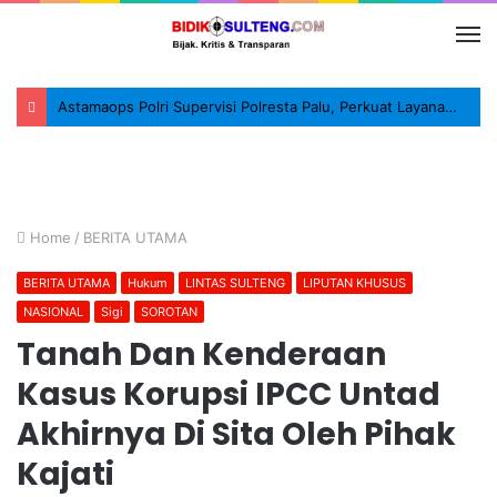
Astamaops Polri Supervisi Polresta Palu, Perkuat Layanan 110 dan SPKT
Home
/
BERITA UTAMA
BERITA UTAMA
Hukum
LINTAS SULTENG
LIPUTAN KHUSUS
NASIONAL
Sigi
SOROTAN
Tanah Dan Kenderaan
Kasus Korupsi IPCC Untad
Akhirnya Di Sita Oleh Pihak
Kajati