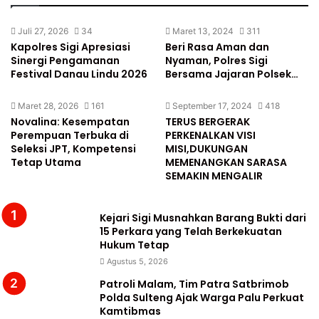
Juli 27, 2026
34
Maret 13, 2024
311
Kapolres Sigi Apresiasi
Beri Rasa Aman dan
Sinergi Pengamanan
Nyaman, Polres Sigi
Festival Danau Lindu 2026
Bersama Jajaran Polsek…
Maret 28, 2026
161
September 17, 2024
418
Novalina: Kesempatan
TERUS BERGERAK
Perempuan Terbuka di
PERKENALKAN VISI
Seleksi JPT, Kompetensi
MISI,DUKUNGAN
Tetap Utama
MEMENANGKAN SARASA
SEMAKIN MENGALIR
Kejari Sigi Musnahkan Barang Bukti dari
15 Perkara yang Telah Berkekuatan
Hukum Tetap
Agustus 5, 2026
Patroli Malam, Tim Patra Satbrimob
Polda Sulteng Ajak Warga Palu Perkuat
Kamtibmas