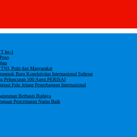
UT ke-1
 Poso
ijau
 TNI, Polri dan Masyarakat
ggak Baru Konektivitas Internasional Sulteng
ung Peluncuran 100 Agen PERISAI
igrasi Palu Jelang Penerbangan Internasional
bangunan Berbasis Budaya
an Dugaan Pencemaran Nama Baik