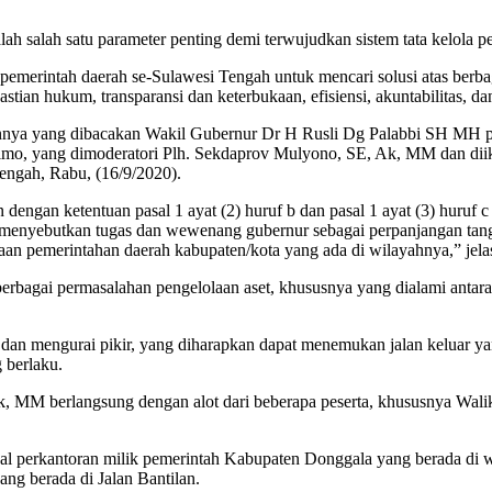
alah salah satu parameter penting demi terwujudkan sistem tata kelola 
h pemerintah daerah se-Sulawesi Tengah untuk mencari solusi atas ber
ian hukum, transparansi dan keterbukaan, efisiensi, akuntabilitas, dan
nya yang dibacakan Wakil Gubernur Dr H Rusli Dg Palabbi SH MH pada
mo, yang dimoderatori Plh. Sekdaprov Mulyono, SE, Ak, MM dan diiku
Tengah, Rabu, (16/9/2020).
n dengan ketentuan pasal 1 ayat (2) huruf b dan pasal 1 ayat (3) huruf
menyebutkan tugas dan wewenang gubernur sebagai perpanjangan tanga
raan pemerintahan daerah kabupaten/kota yang ada di wilayahnya,” jel
erbagai permasalahan pengelolaan aset, khususnya yang dialami antar
an mengurai pikir, yang diharapkan dapat menemukan jalan keluar yang
 berlaku.
k, MM berlangsung dengan alot dari beberapa peserta, khususnya Wal
 perkantoran milik pemerintah Kabupaten Donggala yang berada di wi
ng berada di Jalan Bantilan.