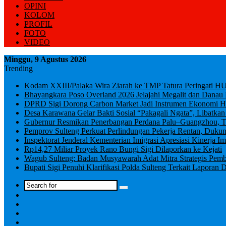
OPINI
KOLOM
PROFIL
FOTO
VIDEO
Minggu, 9 Agustus 2026
Trending
Kodam XXIII/Palaka Wira Ziarah ke TMP Tatura Peringati H
Bhayangkara Poso Overland 2026 Jelajahi Megalit dan Danau
DPRD Sigi Dorong Carbon Market Jadi Instrumen Ekonomi H
Desa Karawana Gelar Bakti Sosial “Pakagali Ngata”, Libatkan
Gubernur Resmikan Penerbangan Perdana Palu–Guangzhou, Ton
Pemprov Sulteng Perkuat Perlindungan Pekerja Rentan, Duk
Inspektorat Jenderal Kementerian Imigrasi Apresiasi Kinerja Im
Rp14,27 Miliar Proyek Rano Bungi Sigi Dilaporkan ke Kejati
Wagub Sulteng: Badan Musyawarah Adat Mitra Strategis Pem
Bupati Sigi Penuhi Klarifikasi Polda Sulteng Terkait Lapor
Log
In