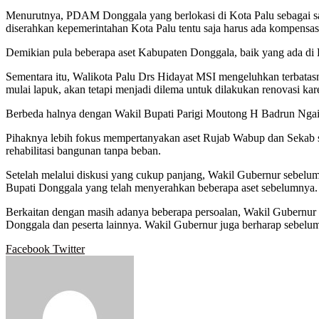
Menurutnya, PDAM Donggala yang berlokasi di Kota Palu sebagai s
diserahkan kepemerintahan Kota Palu tentu saja harus ada kompensas
Demikian pula beberapa aset Kabupaten Donggala, baik yang ada di
Sementara itu, Walikota Palu Drs Hidayat MSI mengeluhkan terbatas
mulai lapuk, akan tetapi menjadi dilema untuk dilakukan renovasi kare
Berbeda halnya dengan Wakil Bupati Parigi Moutong H Badrun Ngai, 
Pihaknya lebih fokus mempertanyakan aset Rujab Wabup dan Sekab 
rehabilitasi bangunan tanpa beban.
Setelah melalui diskusi yang cukup panjang, Wakil Gubernur sebelum 
Bupati Donggala yang telah menyerahkan beberapa aset sebelumnya.
Berkaitan dengan masih adanya beberapa persoalan, Wakil Gubernur m
Donggala dan peserta lainnya. Wakil Gubernur juga berharap sebelum d
Google+
LinkedIn
StumbleUpon
Tumblr
Pinterest
Reddit
VKontakte
WhatsApp
Telegram
Viber
Share
Print
Facebook
Twitter
via
Email