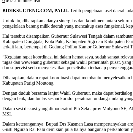
0
467
2 minutes read
BIDIKSULTENG.COM, PALU-
Tertib pengeloaan aset daerah ad
Untuk itu, diharapkan adanya sinergitas dan komitmen antara seluru
pengelolaan barang milik daerah yang mencakup asas fungsional, kepast
Hal tersebut disampaikan Gubernur Sulawesi Tengah dalam sambutan
Kabupaten Donggala, Kota Palu, Kabupaten Sigi dan Kabupaten Pari
terkait lain, bertempat di Gedung Polibu Kantor Gubernur Sulawesi 
“Kegiatan rapat koordinasi ini dalam hemat saya, sudah sangat releva
tugas dan wewenang gubernur sebagai wakil pemerintah pusat, yang 
dan supervisi serta menyelesaikan perselisihan terhadap penyelengga
Diharapkan, dalam rapat koordinasi dapat membantu menyelesaikan b
Kabupaten Parigi Moutong.
Dengan duduk bersama lanjut Wakil Gubernur, maka dapat berdialog d
dengan baik, dan tuntas sesuai koridor peraturan undang-undang yang
Dalam sesi diskusi yang dimoderatori Plh Sekdaprov Mulyono SE, A
MSI.
Dalam keterangannya, Bupati Drs Kasman Lasa mempertanyakan areal
Gusti Ngurah Rai Palu demikian pula halnya bangunan perkantoran ya