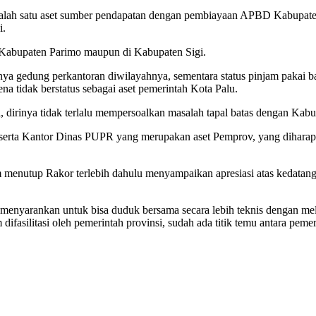
alah satu aset sumber pendapatan dengan pembiayaan APBD Kabupate
i.
 Kabupaten Parimo maupun di Kabupaten Sigi.
nya gedung perkantoran diwilayahnya, sementara status pinjam pakai
na tidak berstatus sebagai aset pemerintah Kota Palu.
dirinya tidak terlalu mempersoalkan masalah tapal batas dengan Kab
serta Kantor Dinas PUPR yang merupakan aset Pemprov, yang diharap
menutup Rakor terlebih dahulu menyampaikan apresiasi atas kedatangan
enyarankan untuk bisa duduk bersama secara lebih teknis dengan meli
ifasilitasi oleh pemerintah provinsi, sudah ada titik temu antara pem