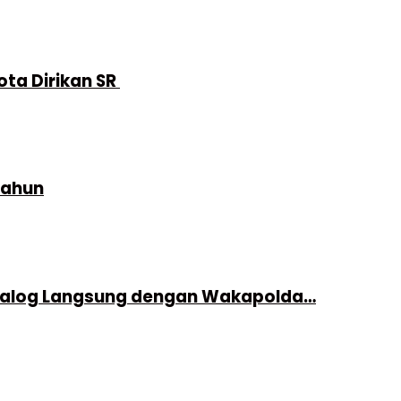
ta Dirikan SR
 Tahun
rdialog Langsung dengan Wakapolda…