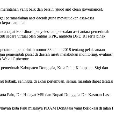
pemerintahan yang baik dan bersih (good and clean governance).
bagai permasalahan aset daerah guna mewujudkan asas-asas
 kepastian nilai.
 rapat koordinasi penyelesaian persoalan aset antara pemerintah
ti secara virtual oleh Satgas KPK, anggota DPD RI serta pihak
 c peraturan pemerintah nomor 33 tahun 2018 tentang pelaksanaan
n pemerintah pusat di daerah mesti melakukan monitoring, evaluasi,
as Wakil Gubernur.
a pemerintah Kabupaten Donggala, Kota Palu, Kabupaten Sigi dan
 terbaik, sehingga di akhir pertemuan, semua masalah dapat teratasi
ikota Palu, Drs Hidayat MSi dan Bupati Donggala Drs Kasman Lasa
layah kota Palu misalnya PDAM Donggala yang berlokasi di jalan I