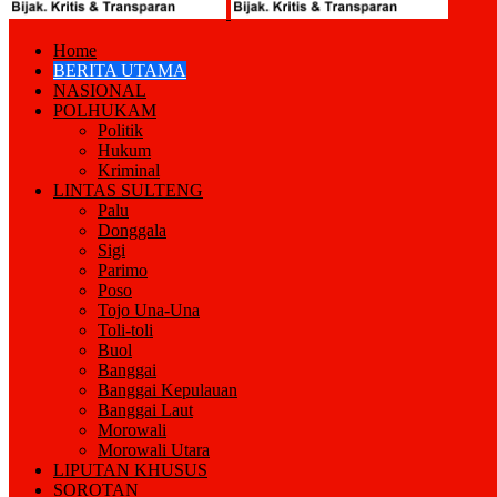
Home
BERITA UTAMA
NASIONAL
POLHUKAM
Politik
Hukum
Kriminal
LINTAS SULTENG
Palu
Donggala
Sigi
Parimo
Poso
Tojo Una-Una
Toli-toli
Buol
Banggai
Banggai Kepulauan
Banggai Laut
Morowali
Morowali Utara
LIPUTAN KHUSUS
SOROTAN