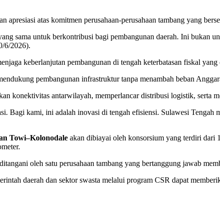
apresiasi atas komitmen perusahaan-perusahaan tambang yang bersedi
ang sama untuk berkontribusi bagi pembangunan daerah. Ini bukan unt
0/6/2026).
menjaga keberlanjutan pembangunan di tengah keterbatasan fiskal yang 
alam mendukung pembangunan infrastruktur tanpa menambah beban Angg
n konektivitas antarwilayah, memperlancar distribusi logistik, serta
i. Bagi kami, ini adalah inovasi di tengah efisiensi. Sulawesi Tengah
lan Towi–Kolonodale
akan dibiayai oleh konsorsium yang terdiri dar
ometer.
ditangani oleh satu perusahaan tambang yang bertanggung jawab membi
merintah daerah dan sektor swasta melalui program CSR dapat memberi