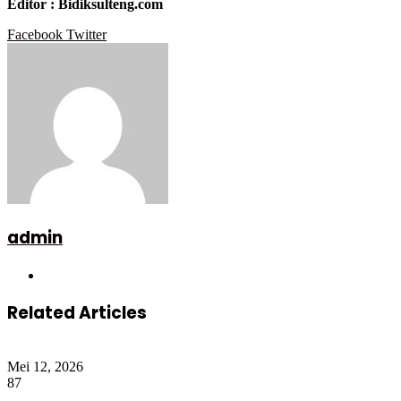
Editor : Bidiksulteng.com
Google+
LinkedIn
StumbleUpon
Tumblr
Pinterest
Reddit
VKontakte
WhatsApp
Telegram
Viber
Share
Print
Facebook
Twitter
via
Email
admin
Website
Related Articles
Mei 12, 2026
87