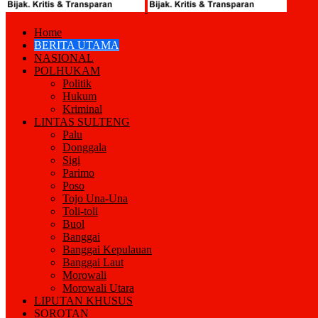
Home
BERITA UTAMA
NASIONAL
POLHUKAM
Politik
Hukum
Kriminal
LINTAS SULTENG
Palu
Donggala
Sigi
Parimo
Poso
Tojo Una-Una
Toli-toli
Buol
Banggai
Banggai Kepulauan
Banggai Laut
Morowali
Morowali Utara
LIPUTAN KHUSUS
SOROTAN