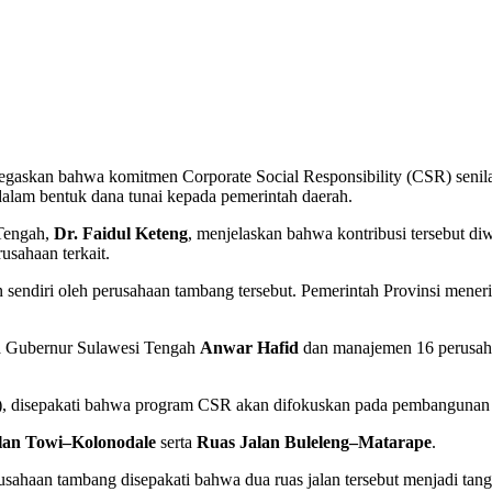
gaskan bahwa komitmen Corporate Social Responsibility (CSR) senil
dalam bentuk dana tunai kepada pemerintah daerah.
Tengah,
Dr. Faidul Keteng
, menjelaskan bahwa kontribusi tersebut 
usahaan terkait.
sendiri oleh perusahaan tambang tersebut. Pemerintah Provinsi menerim
ra Gubernur Sulawesi Tengah
Anwar Hafid
dan manajemen 16 perusah
, disepakati bahwa program CSR akan difokuskan pada pembangunan dan
lan Towi–Kolonodale
serta
Ruas Jalan Buleleng–Matarape
.
ahaan tambang disepakati bahwa dua ruas jalan tersebut menjadi tan