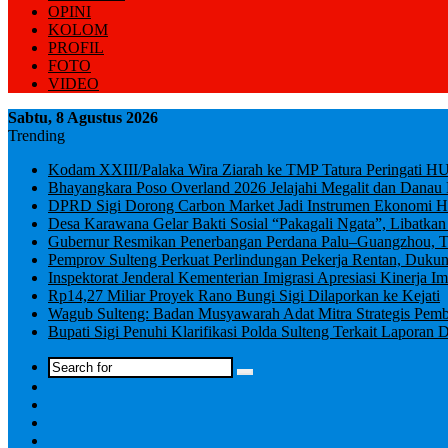
OPINI
KOLOM
PROFIL
FOTO
VIDEO
Sabtu, 8 Agustus 2026
Trending
Kodam XXIII/Palaka Wira Ziarah ke TMP Tatura Peringati H
Bhayangkara Poso Overland 2026 Jelajahi Megalit dan Danau
DPRD Sigi Dorong Carbon Market Jadi Instrumen Ekonomi H
Desa Karawana Gelar Bakti Sosial “Pakagali Ngata”, Libatkan
Gubernur Resmikan Penerbangan Perdana Palu–Guangzhou, Ton
Pemprov Sulteng Perkuat Perlindungan Pekerja Rentan, Duk
Inspektorat Jenderal Kementerian Imigrasi Apresiasi Kinerja Im
Rp14,27 Miliar Proyek Rano Bungi Sigi Dilaporkan ke Kejati
Wagub Sulteng: Badan Musyawarah Adat Mitra Strategis Pem
Bupati Sigi Penuhi Klarifikasi Polda Sulteng Terkait Lapor
Log
In