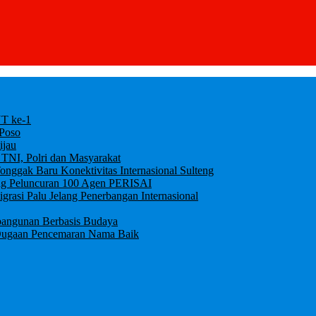
UT ke-1
 Poso
ijau
 TNI, Polri dan Masyarakat
ggak Baru Konektivitas Internasional Sulteng
ung Peluncuran 100 Agen PERISAI
igrasi Palu Jelang Penerbangan Internasional
bangunan Berbasis Budaya
an Dugaan Pencemaran Nama Baik