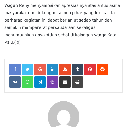
Wagub Reny menyampaikan apresiasinya atas antusiasme
masyarakat dan dukungan semua pihak yang terlibat. Ia
berharap kegiatan ini dapat berlanjut setiap tahun dan
semakin mempererat persaudaraan sekaligus
menumbuhkan gaya hidup sehat di kalangan warga Kota
Palu.(id)
Google+
LinkedIn
StumbleUpon
Tumblr
Pinterest
Reddit
VKontakte
WhatsApp
Telegram
Viber
Share
Print
via
Email