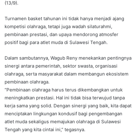
(13/9).
Turnamen basket tahunan ini tidak hanya menjadi ajang
kompetisi olahraga, tetapi juga wadah silaturahmi,
pembinaan prestasi, dan upaya mendorong atmosfer
positif bagi para atlet muda di Sulawesi Tengah.
Dalam sambutannya, Wagub Reny menekankan pentingnya
sinergi antara pemerintah, sektor swasta, organisasi
olahraga, serta masyarakat dalam membangun ekosistem
pembinaan olahraga.
“Pembinaan olahraga harus terus dikembangkan untuk
meningkatkan prestasi. Hal ini tidak bisa terwujud tanpa
kerja sama yang solid. Dengan sinergi yang baik, kita dapat
menciptakan lingkungan kondusif bagi pengembangan
atlet muda sekaligus memajukan olahraga di Sulawesi
Tengah yang kita cintai ini,” tegasnya.