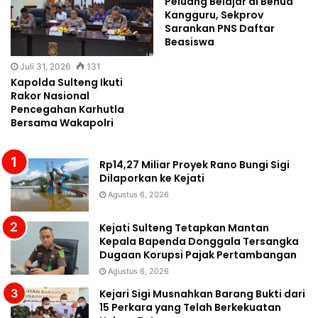
Peluang Belajar di Benua
Kangguru, Sekprov
Sarankan PNS Daftar
Beasiswa
Juli 31, 2026
131
Kapolda Sulteng Ikuti
Rakor Nasional
Pencegahan Karhutla
Bersama Wakapolri
Rp14,27 Miliar Proyek Rano Bungi Sigi
Dilaporkan ke Kejati
Agustus 6, 2026
Kejati Sulteng Tetapkan Mantan
Kepala Bapenda Donggala Tersangka
Dugaan Korupsi Pajak Pertambangan
Agustus 6, 2026
Kejari Sigi Musnahkan Barang Bukti dari
15 Perkara yang Telah Berkekuatan