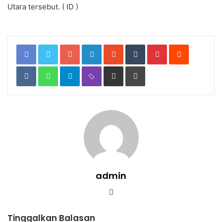
Utara tersebut. ( ID )
Google+
LinkedIn
StumbleUpon
Tumblr
Pinterest
Reddit
VKontakte
WhatsApp
Telegram
Viber
Share
Print
via
Email
admin
Website
Tinggalkan Balasan