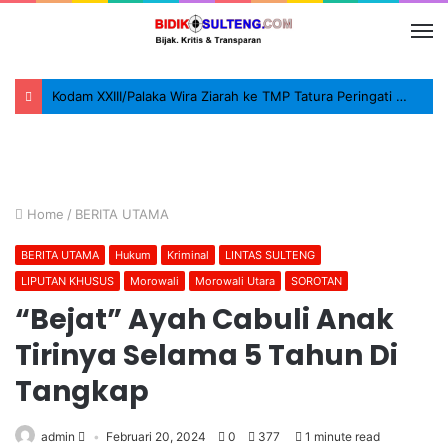
Kodam XXIII/Palaka Wira Ziarah ke TMP Tatura Peringati HUT ke-1
Home
/
BERITA UTAMA
BERITA UTAMA
Hukum
Kriminal
LINTAS SULTENG
LIPUTAN KHUSUS
Morowali
Morowali Utara
SOROTAN
“Bejat” Ayah Cabuli Anak
Tirinya Selama 5 Tahun Di
Tangkap
admin
Februari 20, 2024
0
377
1 minute read