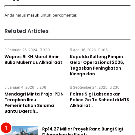
Anda harus
masuk
untuk berkomentar.
Related Articles
Februari 26, 2024
339
April 16, 2026
105
Wapres RI KH.Maruf Amin
Kapolda Sulteng Pimpin
Buka Mukernas Alkhairaat
Gelar Operasional 2026,
Tegaskan Peningkatan
Kinerja dan…
Januari 4, 2026
208
September 24, 2025
230
Mendagri Minta Praja IPDN
Polres Sigi Laksanakan
Terapkan Ilmu
Police Go To School di MTS
Pemerintahan Selama
Alkhairat…
Bantu Daerah…
Rp14,27 Miliar Proyek Rano Bungi Sigi
Dilaporkan ke Kejati