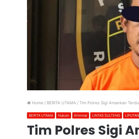
Home
/
BERITA UTAMA
/
Tim Polres Sigi Amankan Ter
BERITA UTAMA
Hukum
Kriminal
LINTAS SULTENG
LIPUTA
Tim Polres Sigi