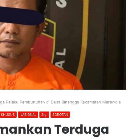
duga Pelaku Pembunuhan di Desa Binangga Kecamatan Marawola
N KHUSUS
NASIONAL
Sigi
SOROTAN
 Amankan Terduga