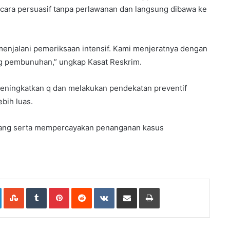
ecara persuasif tanpa perlawanan dan langsung dibawa ke
menjalani pemeriksaan intensif. Kami menjeratnya dengan
g pembunuhan,” ungkap Kasat Reskrim.
a meningkatkan q dan melakukan pendekatan preventif
bih luas.
nang serta mempercayakan penanganan kasus
e+
LinkedIn
StumbleUpon
Tumblr
Pinterest
Reddit
VKontakte
Share
Print
via
Email