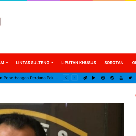
AM
LINTAS SULTENG
LIPUTAN KHUSUS
SOROTAN
O
Gubernur Resmikan Penerbangan Perdana Palu–Guangzhou, Tonggak Baru Konektivitas Internasional Sulteng