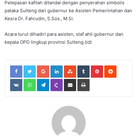
Pelepasan kafilah ditandai dengan penyerahan simbolis
pataka Sulteng dari gubernur ke Asisten Pemerintahan dan
Kesra Dr. Fahrudin, S.Sos., M.Si.
Acara turut dihadiri para asisten, staf ahli gubernur dan
kepala OPD lingkup provinsi Sulteng.(id)
Google+
LinkedIn
StumbleUpon
Tumblr
Pinterest
Reddit
VKontakte
WhatsApp
Telegram
Viber
Share
Print
via
Email