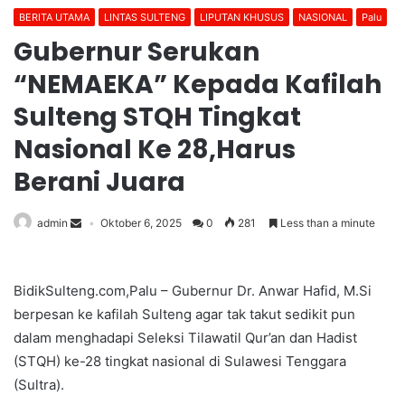
BERITA UTAMA
LINTAS SULTENG
LIPUTAN KHUSUS
NASIONAL
Palu
Gubernur Serukan
“NEMAEKA” Kepada Kafilah
Sulteng STQH Tingkat
Nasional Ke 28,Harus
Berani Juara
admin
Oktober 6, 2025
0
281
Less than a minute
BidikSulteng.com,Palu – Gubernur Dr. Anwar Hafid, M.Si
berpesan ke kafilah Sulteng agar tak takut sedikit pun
dalam menghadapi Seleksi Tilawatil Qur’an dan Hadist
(STQH) ke-28 tingkat nasional di Sulawesi Tenggara
(Sultra).