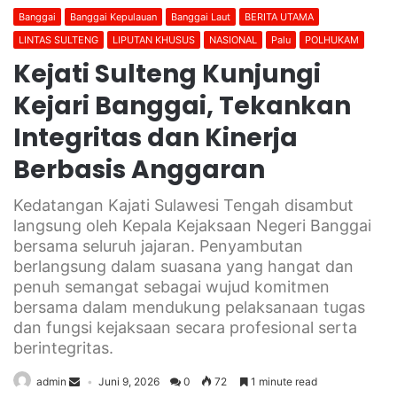
Banggai
Banggai Kepulauan
Banggai Laut
BERITA UTAMA
LINTAS SULTENG
LIPUTAN KHUSUS
NASIONAL
Palu
POLHUKAM
Kejati Sulteng Kunjungi
Kejari Banggai, Tekankan
Integritas dan Kinerja
Berbasis Anggaran
Kedatangan Kajati Sulawesi Tengah disambut
langsung oleh Kepala Kejaksaan Negeri Banggai
bersama seluruh jajaran. Penyambutan
berlangsung dalam suasana yang hangat dan
penuh semangat sebagai wujud komitmen
bersama dalam mendukung pelaksanaan tugas
dan fungsi kejaksaan secara profesional serta
berintegritas.
admin
Juni 9, 2026
0
72
1 minute read