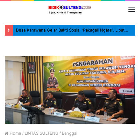
Desa Karawana Gelar Bakti Sosial “Pakagali Ngata”, Libatkan TNI, Polri dan Masyarakat
Home
/
LINTAS SULTENG
/
Banggai