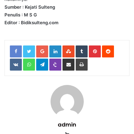
Sumber : Kejati Sulteng
Penulis : M S G
Editor : Bidiksulteng.com
Google+
LinkedIn
StumbleUpon
Tumblr
Pinterest
Reddit
VKontakte
WhatsApp
Telegram
Viber
Share
Print
via
Email
admin