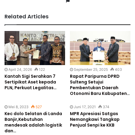
Website
Related Articles
April 24, 2026
122
September 25, 2025
403
Kantah Sigi Serahkan 7
Rapat Paripurna DPRD
Sertipikat Aset kepada
Sulteng Setujui
PLN, Perkuat Legalitas…
Pembentukan Daerah
Otonomi Baru Kabupaten…
Mei 8, 2023
527
Juni 17, 2021
374
Kec dolo Selatan di Landa
MPR Apresiasi Satgas
Banjir,Kebutuhan
Nemangkawi Tangkap
mendesak adalah logistik
Penjual Senpi ke KKB
dan…