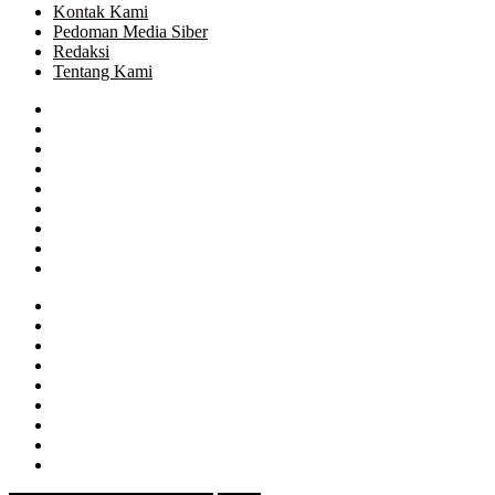
Kontak Kami
Pedoman Media Siber
Redaksi
Tentang Kami
Facebook
Twitter
Google+
WhatsApp
Telegram
Close