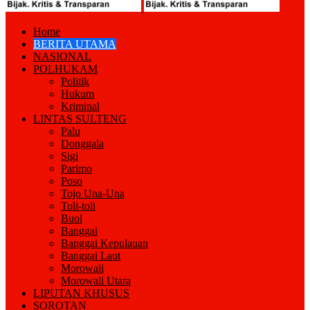
Home
BERITA UTAMA
NASIONAL
POLHUKAM
Politik
Hukum
Kriminal
LINTAS SULTENG
Palu
Donggala
Sigi
Parimo
Poso
Tojo Una-Una
Toli-toli
Buol
Banggai
Banggai Kepulauan
Banggai Laut
Morowali
Morowali Utara
LIPUTAN KHUSUS
SOROTAN