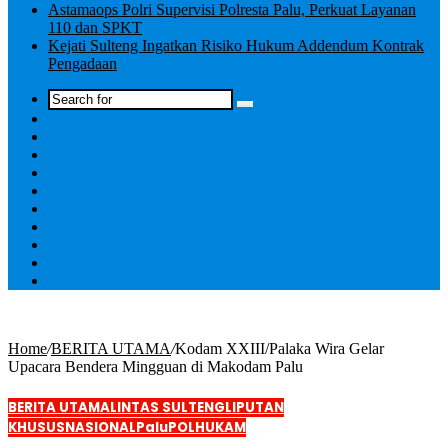
Astamaops Polri Supervisi Polresta Palu, Perkuat Layanan
110 dan SPKT
Kejati Sulteng Ingatkan Risiko Hukum Addendum Kontrak
Pengadaan
Log
In
Home
/
BERITA UTAMA
/
Kodam XXIII/Palaka Wira Gelar
Upacara Bendera Mingguan di Makodam Palu
BERITA UTAMA
LINTAS SULTENG
LIPUTAN
KHUSUS
NASIONAL
Palu
POLHUKAM