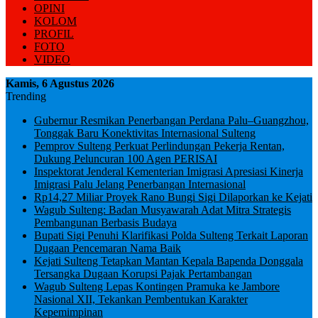
OPINI
KOLOM
PROFIL
FOTO
VIDEO
Kamis, 6 Agustus 2026
Trending
Gubernur Resmikan Penerbangan Perdana Palu–Guangzhou,
Tonggak Baru Konektivitas Internasional Sulteng
Pemprov Sulteng Perkuat Perlindungan Pekerja Rentan,
Dukung Peluncuran 100 Agen PERISAI
Inspektorat Jenderal Kementerian Imigrasi Apresiasi Kinerja
Imigrasi Palu Jelang Penerbangan Internasional
Rp14,27 Miliar Proyek Rano Bungi Sigi Dilaporkan ke Kejati
Wagub Sulteng: Badan Musyawarah Adat Mitra Strategis
Pembangunan Berbasis Budaya
Bupati Sigi Penuhi Klarifikasi Polda Sulteng Terkait Laporan
Dugaan Pencemaran Nama Baik
Kejati Sulteng Tetapkan Mantan Kepala Bapenda Donggala
Tersangka Dugaan Korupsi Pajak Pertambangan
Wagub Sulteng Lepas Kontingen Pramuka ke Jambore
Nasional XII, Tekankan Pembentukan Karakter
Kepemimpinan