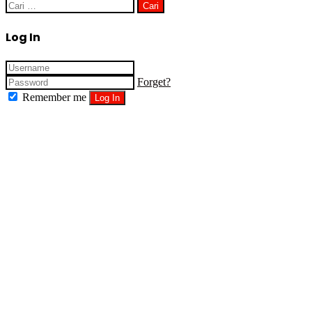
Cari
untuk:
Close
Log In
Forget?
Remember me
Log In