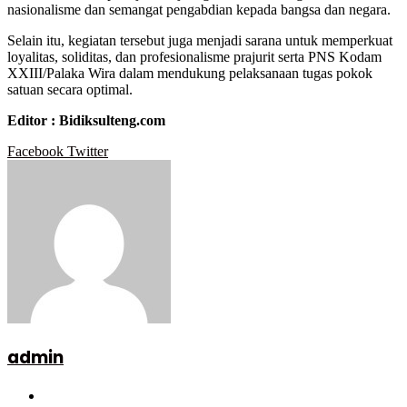
nasionalisme dan semangat pengabdian kepada bangsa dan negara.
Selain itu, kegiatan tersebut juga menjadi sarana untuk memperkuat
loyalitas, soliditas, dan profesionalisme prajurit serta PNS Kodam
XXIII/Palaka Wira dalam mendukung pelaksanaan tugas pokok
satuan secara optimal.
Editor : Bidiksulteng.com
Google+
LinkedIn
StumbleUpon
Tumblr
Pinterest
Reddit
VKontakte
WhatsApp
Telegram
Viber
Share
Print
Facebook
Twitter
via
Email
admin
Website