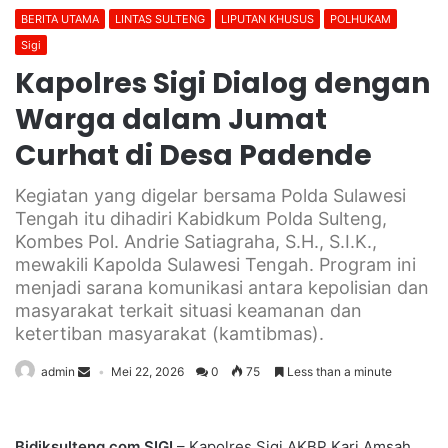
BERITA UTAMA
LINTAS SULTENG
LIPUTAN KHUSUS
POLHUKAM
Sigi
Kapolres Sigi Dialog dengan
Warga dalam Jumat
Curhat di Desa Padende
Kegiatan yang digelar bersama Polda Sulawesi
Tengah itu dihadiri Kabidkum Polda Sulteng,
Kombes Pol. Andrie Satiagraha, S.H., S.I.K.,
mewakili Kapolda Sulawesi Tengah. Program ini
menjadi sarana komunikasi antara kepolisian dan
masyarakat terkait situasi keamanan dan
ketertiban masyarakat (kamtibmas).
admin
Mei 22, 2026
0
75
Less than a minute
Bidiksulteng.com,SIGI
– Kapolres Sigi AKBP Kari Amsah