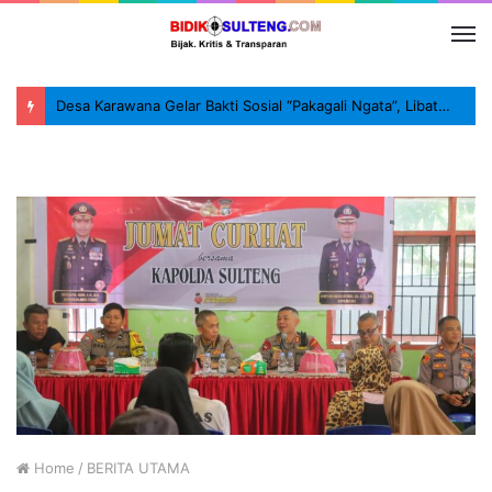
Desa Karawana Gelar Bakti Sosial “Pakagali Ngata”, Libatkan TNI, Polri dan Masyarakat
Home
/
BERITA UTAMA