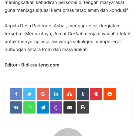
meningkatkan kehadiran personel di tengah masyarakat
guna menjaga situasi kamtibmas tetap aman dan kondusif.
Kepala Desa Padende, Ashar, mengapresiasi kegiatan
tersebut. Menurutnya,
Jumat Curhat
menjadi wadah efektif
untuk menyerap aspirasi warga sekaligus mempererat
hubungan antara Polri dan masyarakat.
Editor : Bidiksulteng.com
Google+
LinkedIn
StumbleUpon
Tumblr
Pinterest
Reddit
VKontakte
WhatsApp
Telegram
Viber
Share
Print
via
Email