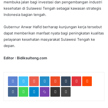
membuka jalan bagi investasi dan pengembangan industri
kesehatan di Sulawesi Tengah sebagai kawasan strategis
Indonesia bagian tengah.
Gubernur Anwar Hafid berharap kunjungan kerja tersebut
dapat memberikan manfaat nyata bagi peningkatan kualitas
pelayanan kesehatan masyarakat Sulawesi Tengah ke
depan.
Editor : Bidiksulteng.com
Google+
LinkedIn
StumbleUpon
Tumblr
Pinterest
Reddit
VKontakte
WhatsApp
Telegram
Viber
Share
Print
via
Email