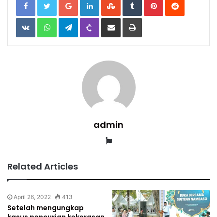
VKontakte
WhatsApp
Telegram
Viber
Share
Print
via
Email
admin
Website
Related Articles
April 26, 2022
413
Setelah mengungkap
kasus pencurian kekerasan