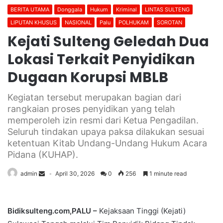
BERITA UTAMA
Donggala
Hukum
Kriminal
LINTAS SULTENG
LIPUTAN KHUSUS
NASIONAL
Palu
POLHUKAM
SOROTAN
Kejati Sulteng Geledah Dua
Lokasi Terkait Penyidikan
Dugaan Korupsi MBLB
Kegiatan tersebut merupakan bagian dari
rangkaian proses penyidikan yang telah
memperoleh izin resmi dari Ketua Pengadilan.
Seluruh tindakan upaya paksa dilakukan sesuai
ketentuan Kitab Undang-Undang Hukum Acara
Pidana (KUHAP).
admin
April 30, 2026
0
256
1 minute read
Bidiksulteng.com,PALU –
Kejaksaan Tinggi (Kejati)