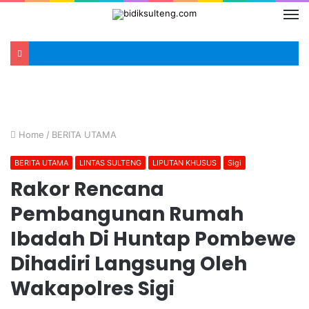
Home
/
BERITA UTAMA
BERITA UTAMA
LINTAS SULTENG
LIPUTAN KHUSUS
Sigi
Rakor Rencana
Pembangunan Rumah
Ibadah Di Huntap Pombewe
Dihadiri Langsung Oleh
Wakapolres Sigi