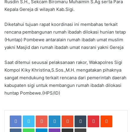
Rusdin S.H., Sekcam Biromaru Muhaimin S.Ag serta Para
Kepala Gereja di wilayah Kab.Sigi.
Diketahui tujuan rapat koordinasi ini membahas terkait
rencana pembangunan rumah ibadah dilokasi hunian tetap
(Huntap) Pombewe antaralain rumah ibadah umat muslim
yakni Masjid dan rumah ibadah umat nasrani yakni Gereja
Saat ditemui seuusai pelaksanaan rakor, Wakapolres Sigi
Kompol Kiky Khristina,S.Sos.,M.H. mengatakan pihaknya
sangat mendukung terkait rencana dari pemerintah daerah
kabupaten sigi untuk membangun rumah ibadah dilokasi
huntap Pombewe.(HPS/ID)
Google+
LinkedIn
StumbleUpon
Tumblr
Pinterest
Reddit
VKontakte
WhatsApp
Telegram
Viber
Share
Print