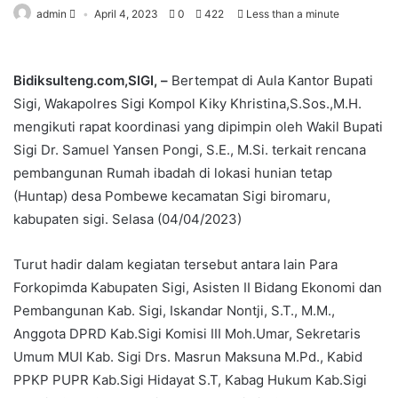
admin
April 4, 2023
0
422
Less than a minute
Bidiksulteng.com,SIGI, –
Bertempat di Aula Kantor Bupati
Sigi, Wakapolres Sigi Kompol Kiky Khristina,S.Sos.,M.H.
mengikuti rapat koordinasi yang dipimpin oleh Wakil Bupati
Sigi Dr. Samuel Yansen Pongi, S.E., M.Si. terkait rencana
pembangunan Rumah ibadah di lokasi hunian tetap
(Huntap) desa Pombewe kecamatan Sigi biromaru,
kabupaten sigi. Selasa (04/04/2023)
Turut hadir dalam kegiatan tersebut antara lain Para
Forkopimda Kabupaten Sigi, Asisten II Bidang Ekonomi dan
Pembangunan Kab. Sigi, Iskandar Nontji, S.T., M.M.,
Anggota DPRD Kab.Sigi Komisi III Moh.Umar, Sekretaris
Umum MUI Kab. Sigi Drs. Masrun Maksuna M.Pd., Kabid
PPKP PUPR Kab.Sigi Hidayat S.T, Kabag Hukum Kab.Sigi