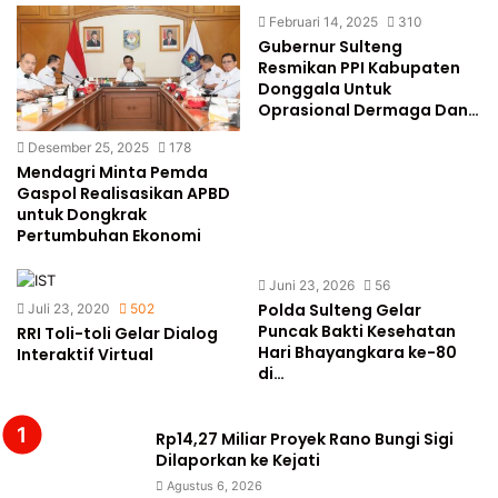
Februari 14, 2025
310
Gubernur Sulteng
Resmikan PPI Kabupaten
Donggala Untuk
Oprasional Dermaga Dan…
Desember 25, 2025
178
Mendagri Minta Pemda
Gaspol Realisasikan APBD
untuk Dongkrak
Pertumbuhan Ekonomi
Juni 23, 2026
56
Polda Sulteng Gelar
Juli 23, 2020
502
Puncak Bakti Kesehatan
RRI Toli-toli Gelar Dialog
Hari Bhayangkara ke-80
Interaktif Virtual
di…
Rp14,27 Miliar Proyek Rano Bungi Sigi
Dilaporkan ke Kejati
Agustus 6, 2026