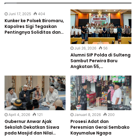
Juni 17, 2025
404
Kunker ke Polsek Biromaru,
Kapolres Sigi Tegaskan
Pentingnya Soliditas dan…
Juli 26, 2026
56
Alumni SIP Polda di Sulteng
Sambut Perwira Baru
Angkatan 55,…
April 4, 2026
121
Januari 8, 2026
200
Gubernur Anwar Ajak
Prosesi Adat dan
Sekolah Dekatkan Siswa
Peresmian Gerai Sembako
pada Masjid dan Nilai…
Kayumalue Ngapa