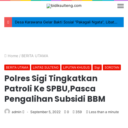
Desa Karawana Gelar Bakti Sosial “Pakagali Ngata”, Libatkan TNI, Polri dan Masyarakat
Home
/
BERITA UTAMA
BERITA UTAMA
LINTAS SULTENG
LIPUTAN KHUSUS
Sigi
SOROTAN
Polres Sigi Tingkatkan
Patroli Ke SPBU,Pasca
Pengalihan Subsidi BBM
admin
September 5, 2022
0
359
Less than a minute