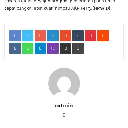
sasaran guna terwujud program pemerintah pulih lebih
cepat bangkit lebih kuat” himbau AKP Ferry.
(HPS/ID)
Google+
LinkedIn
StumbleUpon
Tumblr
Pinterest
Reddit
VKontakte
WhatsApp
Telegram
Viber
Share
Print
via
Email
admin
Website