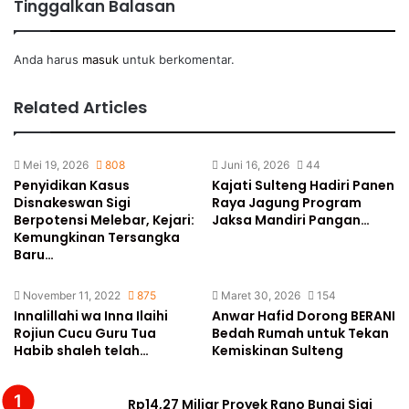
Tinggalkan Balasan
Anda harus
masuk
untuk berkomentar.
Related Articles
Mei 19, 2026
808
Juni 16, 2026
44
Penyidikan Kasus
Kajati Sulteng Hadiri Panen
Disnakeswan Sigi
Raya Jagung Program
Berpotensi Melebar, Kejari:
Jaksa Mandiri Pangan…
Kemungkinan Tersangka
Baru…
November 11, 2022
875
Maret 30, 2026
154
Innalillahi wa Inna Ilaihi
Anwar Hafid Dorong BERANI
Rojiun Cucu Guru Tua
Bedah Rumah untuk Tekan
Habib shaleh telah…
Kemiskinan Sulteng
Rp14,27 Miliar Proyek Rano Bungi Sigi