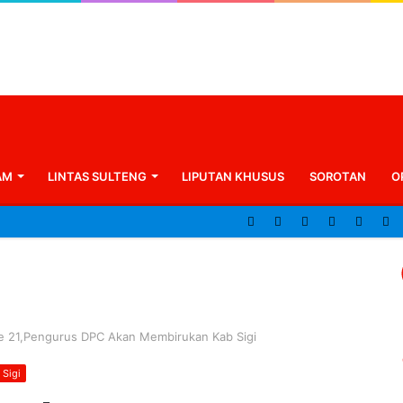
AM
LINTAS SULTENG
LIPUTAN KHUSUS
SOROTAN
O
Ke 21,Pengurus DPC Akan Membirukan Kab Sigi
Sigi