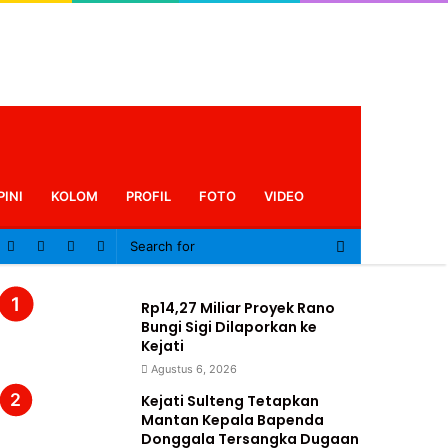
PINI
KOLOM
PROFIL
FOTO
VIDEO
Log
In
Rp14,27 Miliar Proyek Rano
Bungi Sigi Dilaporkan ke
Kejati
Agustus 6, 2026
Kejati Sulteng Tetapkan
Mantan Kepala Bapenda
Donggala Tersangka Dugaan