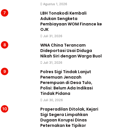
Agustus 1, 2026
LBH Tonakodi Kembali
Adukan Sengketa
Pembiayaan WOM Finance ke
OJK
Juli 31, 2026
WNA China Terancam
Dideportasi Usai Diduga
Nikah Siri dengan Warga Buol
Juli 31, 2026
Polres Sigi Tindak Lanjut
Penemuan Jenazah
Perempuan di Desa Tulo,
Polisi: Belum Ada Indikasi
Tindak Pidana
Juli 30, 2026
Praperadilan Ditolak, Kejari
Sigi Segera Limpahkan
Dugaan Korupsi Dinas
Peternakan ke Tipikor