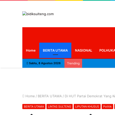
Home
BERITA UTAMA
NASIONAL
POLHUK
Sabtu, 8 Agustus 2026
Trending
Home
/
BERITA UTAMA
/
Di HUT Partai Demokrat Yang 
BERITA UTAMA
LINTAS SULTENG
LIPUTAN KHUSUS
Politik