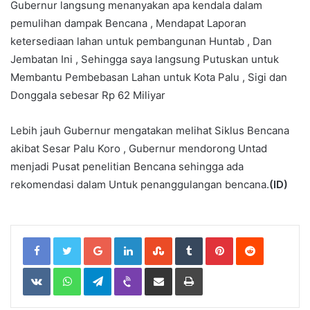
Gubernur langsung menanyakan apa kendala dalam
pemulihan dampak Bencana , Mendapat Laporan
ketersediaan lahan untuk pembangunan Huntab , Dan
Jembatan Ini , Sehingga saya langsung Putuskan untuk
Membantu Pembebasan Lahan untuk Kota Palu , Sigi dan
Donggala sebesar Rp 62 Miliyar
Lebih jauh Gubernur mengatakan melihat Siklus Bencana
akibat Sesar Palu Koro , Gubernur mendorong Untad
menjadi Pusat penelitian Bencana sehingga ada
rekomendasi dalam Untuk penanggulangan bencana.
(ID)
Google+
LinkedIn
StumbleUpon
Tumblr
Pinterest
Reddit
VKontakte
WhatsApp
Telegram
Viber
Share
Print
via
Email