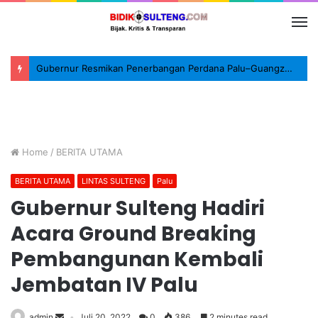
Gubernur Resmikan Penerbangan Perdana Palu–Guangzhou, Tonggak Baru Konektivitas Internasional Sulteng
Home
/
BERITA UTAMA
BERITA UTAMA
LINTAS SULTENG
Palu
Gubernur Sulteng Hadiri
Acara Ground Breaking
Pembangunan Kembali
Jembatan IV Palu
admin
Juli 20, 2022
0
386
2 minutes read