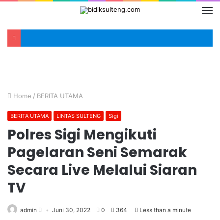
Home
/
BERITA UTAMA
BERITA UTAMA
LINTAS SULTENG
Sigi
Polres Sigi Mengikuti
Pagelaran Seni Semarak
Secara Live Melalui Siaran
TV
admin
Juni 30, 2022
0
364
Less than a minute