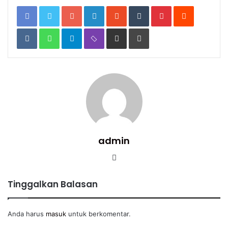
Google+
LinkedIn
StumbleUpon
Tumblr
Pinterest
Reddit
VKontakte
WhatsApp
Telegram
Viber
Share
Print
via
Email
admin
Website
Tinggalkan Balasan
Anda harus
masuk
untuk berkomentar.