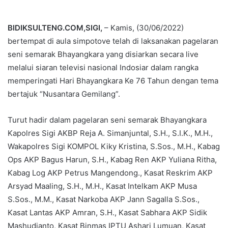
BIDIKSULTENG.COM,SIGI,
– Kamis, (30/06/2022)
bertempat di aula simpotove telah di laksanakan pagelaran
seni semarak Bhayangkara yang disiarkan secara live
melalui siaran televisi nasional Indosiar dalam rangka
memperingati Hari Bhayangkara Ke 76 Tahun dengan tema
bertajuk “Nusantara Gemilang”.
Turut hadir dalam pagelaran seni semarak Bhayangkara
Kapolres Sigi AKBP Reja A. Simanjuntal, S.H., S.I.K., M.H.,
Wakapolres Sigi KOMPOL Kiky Kristina, S.Sos., M.H., Kabag
Ops AKP Bagus Harun, S.H., Kabag Ren AKP Yuliana Ritha,
Kabag Log AKP Petrus Mangendong., Kasat Reskrim AKP
Arsyad Maaling, S.H., M.H., Kasat Intelkam AKP Musa
S.Sos., M.M., Kasat Narkoba AKP Jann Sagalla S.Sos.,
Kasat Lantas AKP Amran, S.H., Kasat Sabhara AKP Sidik
Mashudianto, Kasat Binmas IPTU Ashari Lumuan, Kasat