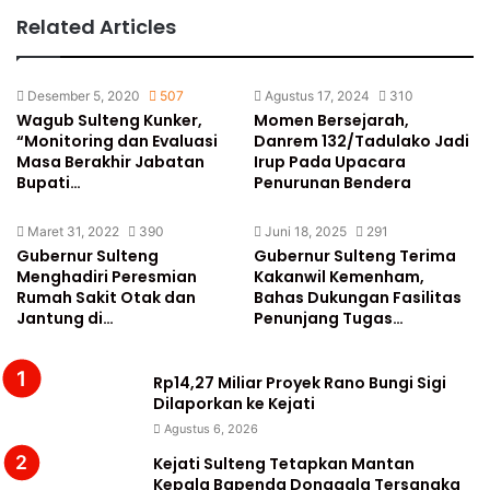
Related Articles
Desember 5, 2020
507
Agustus 17, 2024
310
Wagub Sulteng Kunker,
Momen Bersejarah,
“Monitoring dan Evaluasi
Danrem 132/Tadulako Jadi
Masa Berakhir Jabatan
Irup Pada Upacara
Bupati…
Penurunan Bendera
Maret 31, 2022
390
Juni 18, 2025
291
Gubernur Sulteng
Gubernur Sulteng Terima
Menghadiri Peresmian
Kakanwil Kemenham,
Rumah Sakit Otak dan
Bahas Dukungan Fasilitas
Jantung di…
Penunjang Tugas…
Rp14,27 Miliar Proyek Rano Bungi Sigi
Dilaporkan ke Kejati
Agustus 6, 2026
Kejati Sulteng Tetapkan Mantan
Kepala Bapenda Donggala Tersangka