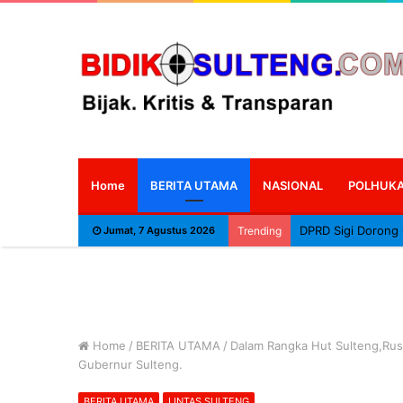
Home
BERITA UTAMA
NASIONAL
POLHUK
Jumat, 7 Agustus 2026
Trending
Home
/
BERITA UTAMA
/
Dalam Rangka Hut Sulteng,Rus
Gubernur Sulteng.
BERITA UTAMA
LINTAS SULTENG