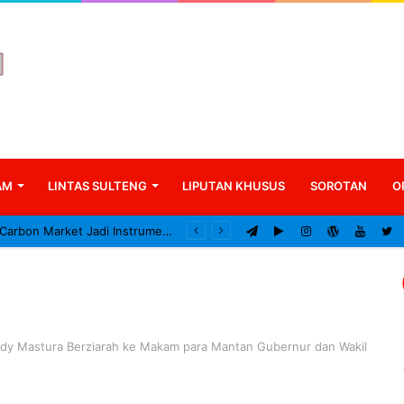
AM
LINTAS SULTENG
LIPUTAN KHUSUS
SOROTAN
O
DPRD Sigi Dorong Carbon Market Jadi Instrumen Ekonomi Hijau
dy Mastura Berziarah ke Makam para Mantan Gubernur dan Wakil