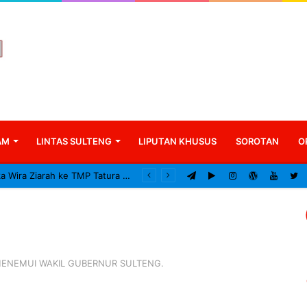
AM
LINTAS SULTENG
LIPUTAN KHUSUS
SOROTAN
O
Kodam XXIII/Palaka Wira Ziarah ke TMP Tatura Peringati HUT ke-1
,MENEMUI WAKIL GUBERNUR SULTENG.