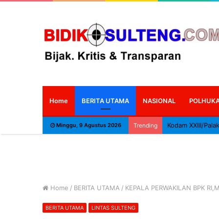
Home
BERITA UTAMA
NASIONAL
POLHUK
Minggu, 9 Agustus 2026
Trending
Home
/
BERITA UTAMA
/
KEPALA PERWAKILAN BPK RI
BERITA UTAMA
LINTAS SULTENG