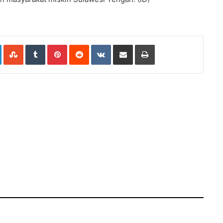
e+
LinkedIn
StumbleUpon
Tumblr
Pinterest
Reddit
VKontakte
Share
Print
via
Email