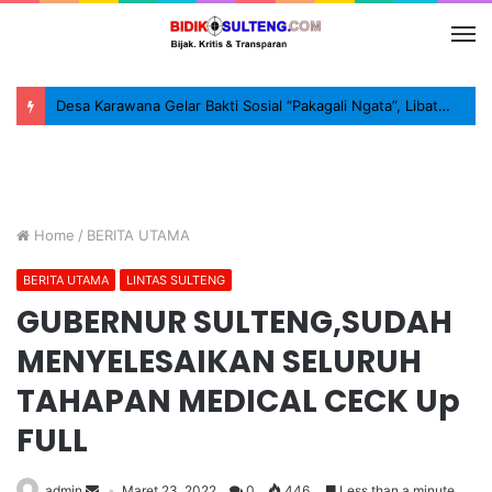
Desa Karawana Gelar Bakti Sosial “Pakagali Ngata”, Libatkan TNI, Polri dan Masyarakat
Home
/
BERITA UTAMA
BERITA UTAMA
LINTAS SULTENG
GUBERNUR SULTENG,SUDAH
MENYELESAIKAN SELURUH
TAHAPAN MEDICAL CECK Up
FULL
admin
Maret 23, 2022
0
446
Less than a minute