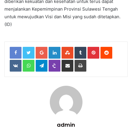
diberikan kekuatan dan kesehatan untuk terus dapat
menjalankan Kepemimpinan Provinsi Sulawesi Tengah
untuk mewujudkan Visi dan Misi yang sudah ditetapkan.
(ID)
Google+
LinkedIn
StumbleUpon
Tumblr
Pinterest
Reddit
VKontakte
WhatsApp
Telegram
Viber
Share
Print
via
Email
admin