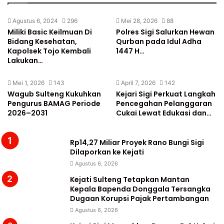
Agustus 6, 2024
296
Mei 28, 2026
88
Miliki Basic Keilmuan Di
Polres Sigi Salurkan Hewan
Bidang Kesehatan,
Qurban pada Idul Adha
Kapolsek Tojo Kembali
1447 H…
Lakukan…
Mei 1, 2026
143
April 7, 2026
142
Wagub Sulteng Kukuhkan
Kejari Sigi Perkuat Langkah
Pengurus BAMAG Periode
Pencegahan Pelanggaran
2026–2031
Cukai Lewat Edukasi dan…
Rp14,27 Miliar Proyek Rano Bungi Sigi
Dilaporkan ke Kejati
Agustus 6, 2026
Kejati Sulteng Tetapkan Mantan
Kepala Bapenda Donggala Tersangka
Dugaan Korupsi Pajak Pertambangan
Agustus 6, 2026