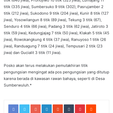
titik (640 jiwa), Pronojiwo 10 titik (525 jiwa), Lumajang 11
titik (335 jiwa), Sumbersuko 9 titik (302), Pasrujamber 2
titik (212 jiwa), Sukodono 9 titik (204 jiwa), Kunir 8 titik (127
jiwa), Yosowilangun 8 titik (89 jiwa), Tekung 3 titik (67),
Senduro 4 titik (66 jiwa), Padang 3 titik (62 jiwa), Jatiroto 3
titik (59 jiwa), Kedungjajag 7 titik (50 jiwa), Klakah 5 titik (45
jiwa), Rowokangkung 4 titik (37 jiwa), Ranuyoso 1 titik (26
jiwa), Randuagung 7 titik (24 jiwa), Tempusari 2 titik (23
jiwa) dan Gucialit 3 titik (11 jiwa).
Posko akan terus melakukan pemutakhiran titik
pengungsian mengingat ada pos pengungsian yang ditutup
karena berada di kawasan rawan bahaya, seperti di Desa
Sumberwuluh.*
Google+
LinkedIn
StumbleUpon
Tumblr
Pinterest
Reddit