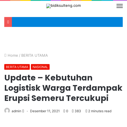
Home
/
BERITA UTAMA
BERITA UTAMA
NASIONAL
Update – Kebutuhan
Logistisk Warga Terdampak
Erupsi Semeru Tercukupi
admin
Desember 11, 2021
0
383
2 minutes read