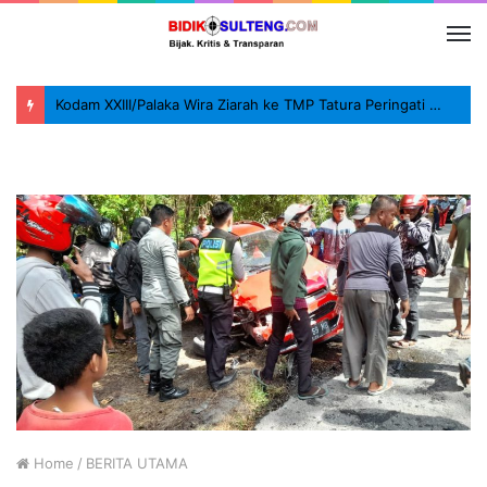
Kodam XXIII/Palaka Wira Ziarah ke TMP Tatura Peringati HUT ke-1
Home
/
BERITA UTAMA