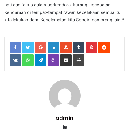
hati dan fokus dalam berkendara, Kurangi kecepatan
Kendaraan di tempat-tempat rawan kecelakaan semua itu
kita lakukan demi Keselamatan kita Sendiri dan orang lain.*
Google+
LinkedIn
StumbleUpon
Tumblr
Pinterest
Reddit
VKontakte
WhatsApp
Telegram
Viber
Share
Print
via
Email
admin
Website